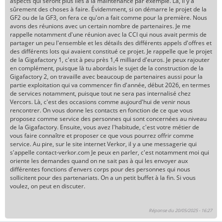
aspects qui seront plus liés à la maintenance par exemple. Là, il y a
sûrement des choses à faire. Évidemment, si on démarre le projet de la
GF2 ou de la GF3, on fera ce qu'on a fait comme pour la première. Nous
avons des réunions avec un certain nombre de partenaires. Je me
rappelle notamment d'une réunion avec la CCI qui nous avait permis de
partager un peu l'ensemble et les détails des différents appels d'offres et
des différents lots qui avaient constitué ce projet. Je rappelle que le projet
de la Gigafactory 1, c'est à peu près 1,4 milliard d'euros. Je peux rajouter
en complément, puisque là tu abordais le sujet de la construction de la
Gigafactory 2, on travaille avec beaucoup de partenaires aussi pour la
partie exploitation qui va commencer fin d'année, début 2026, en termes
de services notamment, puisque tout ne sera pas internalisé chez
Vercors. Là, c'est des occasions comme aujourd'hui de venir nous
rencontrer. On vous donne les contacts en fonction de ce que vous
proposez comme service des personnes qui sont concernées au niveau
de la Gigafactory. Ensuite, vous avez l'habitude, c'est votre métier de
vous faire connaître et proposer ce que vous pourrez offrir comme
service. Au pire, sur le site internet Verkor, il y a une messagerie qui
s'appelle contact-verkor.com Je peux en parler, c'est notamment moi qui
oriente les demandes quand on ne sait pas à qui les envoyer aux
différentes fonctions d'envers corps pour des personnes qui nous
sollicitent pour des partenariats. On a un petit buffet à la fin. Si vous
voulez, on peut en discuter.
Réponse du 20/05/2025 - 16:27