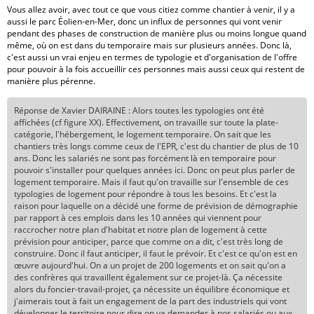
Vous allez avoir, avec tout ce que vous citiez comme chantier à venir, il y a
aussi le parc Éolien-en-Mer, donc un influx de personnes qui vont venir
pendant des phases de construction de manière plus ou moins longue quand
même, où on est dans du temporaire mais sur plusieurs années. Donc là,
c'est aussi un vrai enjeu en termes de typologie et d'organisation de l'offre
pour pouvoir à la fois accueillir ces personnes mais aussi ceux qui restent de
manière plus pérenne.
Réponse de Xavier DAIRAINE : Alors toutes les typologies ont été
affichées (cf figure XX). Effectivement, on travaille sur toute la plate-
catégorie, l'hébergement, le logement temporaire. On sait que les
chantiers très longs comme ceux de l'EPR, c'est du chantier de plus de 10
ans. Donc les salariés ne sont pas forcément là en temporaire pour
pouvoir s'installer pour quelques années ici. Donc on peut plus parler de
logement temporaire. Mais il faut qu'on travaille sur l'ensemble de ces
typologies de logement pour répondre à tous les besoins. Et c'est la
raison pour laquelle on a décidé une forme de prévision de démographie
par rapport à ces emplois dans les 10 années qui viennent pour
raccrocher notre plan d'habitat et notre plan de logement à cette
prévision pour anticiper, parce que comme on a dit, c'est très long de
construire. Donc il faut anticiper, il faut le prévoir. Et c'est ce qu'on est en
œuvre aujourd'hui. On a un projet de 200 logements et on sait qu'on a
des confrères qui travaillent également sur ce projet-là. Ça nécessite
alors du foncier-travail-projet, ça nécessite un équilibre économique et
j'aimerais tout à fait un engagement de la part des industriels qui vont
développer le territoire pour dire on va demander à nos salariés ou aux