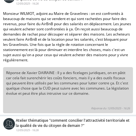
12/05/2025 - 16:26
Monsieur WILMOT, adjoint au Maire de Gravelines : on est confrontés à
beaucoup de maisons qui se vendent et qui sont rachetées pour faire des
revenus, pour faire du AirBnB pour des salariés en déplacement. Les jeunes
qui veulent acheter sont confrontées à ça. On reçoit aussi beaucoup de
demandes de rachat pour découper et séparer des maisons. Les acheteurs
veulent faire AirBnB et de la location pour les salariés, c’est bloquant pour
les Gravelinois. Une fois que la règle de rotation concernant le
stationnement est là pour diminuer et interdire les choses, mais c'est un
sujet aussi qu'on a pour ceux qui veulent acheter des maisons pour y vivre
régulièrement.
Réponse de Xavier DAIRAINE : Il y a des ficelages juridiques, on en pâtit
car cela fait surenchérir les coûts fonciers, mais il y a des outils fiscaux
qui peuvent être utilisés par les communes pour lutter contre ça. Et c'est
quelque chose que la CUD peut suivre avec les communes. La législation
évolue et peut être plus intrusive sur ce domaine.
Réponse du 12/05/2025 - 16:26
Atelier thématique "comment concilier l'attractivité territoriale et
la qualité de vie du citoyen de demain ?"
12/05/2025 - 16:26