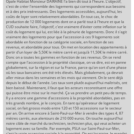
Opale Habitat Monsieur DAIRAINE l'a bien dit tout à l'heure. L'objectif,
c'est de créer l'ensemble des logements qui correspondent aux besoins
et à des prix intéressants. Des logements accessibles, aujourd'hui, les
coûts de loyer sont relativement abordables. En tout cas, le choc de
production de 12 000 logements dont on a parlé tout à l'heure et que la
CUD souhaite faire, l'objectif, c'est vraiment d'éviter cette inflation sur le
coût du logement qui lui, est liée à la pénurie de logements. Donc il s'agit
vraiment des logements pour que l'accession à ces 9 logements soit
abordable en fonction de sa catégorie sociale, en fonction de ses
revenus, et abordable pour tous. On met en location des appartements à
partir d'un loyer de 5,50€ le mètre carré et jusqu’à 11,50€ le mètre carré.
Donc on a toutes les gammes en fonction de ses revenus. On se rend
compte que l'accession à la propriété classique, on va dire, est en panne
globalement, sur la région et sur la France, parce qu'on sort d'une phase
où les taux bancaires ont été très élevés. Mais globalement, ça devrait
aller mieux dans les semaines et les mois qui viennent. On le sent déjà
depuis le début de l'année. Les taux sont plutôt aujourd'hui maîtrisés, ont
bien baissé. Maintenant, il faut que les acteurs reconstituent une offre
qui puisse être mise sur le marché. Ça va prendre un petit peu de temps.
Il y a encore une gamme d'accessions à la propriété abordables, pas en
très grands nombre, je le conçois. En tant qu'opérateur de logement
social, on fait grosso modo entre 120 et 150 accessions sur le secteur
par an. On arrive encore à Saint-Paul-sur-Mer à vendre des types 4, 87
mètres carrés, aux alentours de 210 000 euros. On touche aujourd'hui
notre cible de marché du technicien, technicien plus, qui veut acheter un
logement avec sa famille. Par exemple, PSLA sur Saint-Paul-sur-Mer,
c'est la vraie accession sociale à la propriété. On est locataire, le mandat