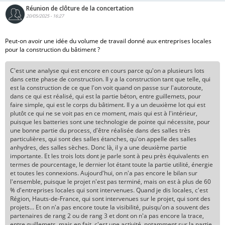
Réunion de clôture de la concertation
20/05/2025 - 16:27
Peut-on avoir une idée du volume de travail donné aux entreprises locales
pour la construction du bâtiment ?
C'est une analyse qui est encore en cours parce qu'on a plusieurs lots
dans cette phase de construction. Il y a la construction tant que telle, qui
est la construction de ce que l'on voit quand on passe sur l'autoroute,
dans ce qui est réalisé, qui est la partie béton, entre guillemets, pour
faire simple, qui est le corps du bâtiment. Il y a un deuxième lot qui est
plutôt ce qui ne se voit pas en ce moment, mais qui est à l'intérieur,
puisque les batteries sont une technologie de pointe qui nécessite, pour
une bonne partie du process, d'être réalisée dans des salles très
particulières, qui sont des salles étanches, qu'on appelle des salles
anhydres, des salles sèches. Donc là, il y a une deuxième partie
importante. Et les trois lots dont je parle sont à peu près équivalents en
termes de pourcentage, le dernier lot étant toute la partie utilité, énergie
et toutes les connexions. Aujourd'hui, on n'a pas encore le bilan sur
l'ensemble, puisque le projet n'est pas terminé, mais on est à plus de 60
% d'entreprises locales qui sont intervenues. Quand je dis locales, c'est
Région, Hauts-de-France, qui sont intervenues sur le projet, qui sont des
projets... Et on n'a pas encore toute la visibilité, puisqu'on a souvent des
partenaires de rang 2 ou de rang 3 et dont on n'a pas encore la trace,
entre guillemets, mais en fait, c'est une activité, notamment sur la partie