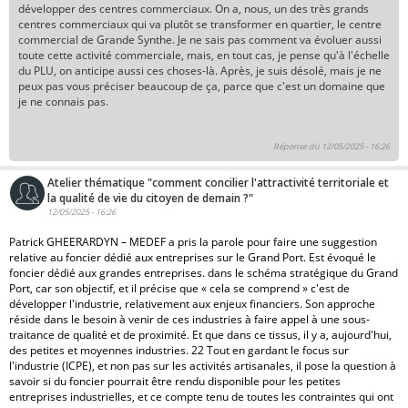
développer des centres commerciaux. On a, nous, un des très grands
centres commerciaux qui va plutôt se transformer en quartier, le centre
commercial de Grande Synthe. Je ne sais pas comment va évoluer aussi
toute cette activité commerciale, mais, en tout cas, je pense qu'à l'échelle
du PLU, on anticipe aussi ces choses-là. Après, je suis désolé, mais je ne
peux pas vous préciser beaucoup de ça, parce que c'est un domaine que
je ne connais pas.
Réponse du 12/05/2025 - 16:26
Atelier thématique "comment concilier l'attractivité territoriale et
la qualité de vie du citoyen de demain ?"
12/05/2025 - 16:26
Patrick GHEERARDYN – MEDEF a pris la parole pour faire une suggestion
relative au foncier dédié aux entreprises sur le Grand Port. Est évoqué le
foncier dédié aux grandes entreprises. dans le schéma stratégique du Grand
Port, car son objectif, et il précise que « cela se comprend » c'est de
développer l'industrie, relativement aux enjeux financiers. Son approche
réside dans le besoin à venir de ces industries à faire appel à une sous-
traitance de qualité et de proximité. Et que dans ce tissus, il y a, aujourd'hui,
des petites et moyennes industries. 22 Tout en gardant le focus sur
l'industrie (ICPE), et non pas sur les activités artisanales, il pose la question à
savoir si du foncier pourrait être rendu disponible pour les petites
entreprises industrielles, et ce compte tenu de toutes les contraintes qui ont