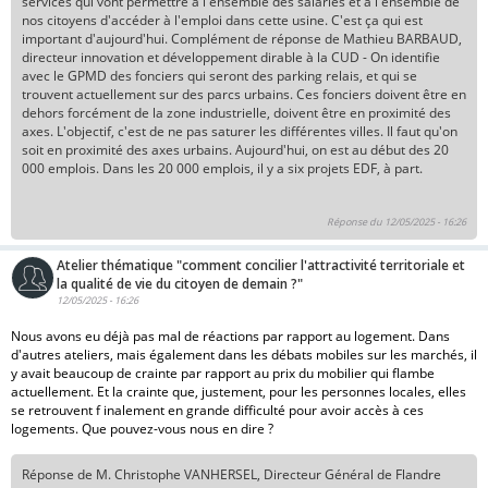
services qui vont permettre à l'ensemble des salariés et à l'ensemble de
nos citoyens d'accéder à l'emploi dans cette usine. C'est ça qui est
important d'aujourd'hui. Complément de réponse de Mathieu BARBAUD,
directeur innovation et développement dirable à la CUD - On identifie
avec le GPMD des fonciers qui seront des parking relais, et qui se
trouvent actuellement sur des parcs urbains. Ces fonciers doivent être en
dehors forcément de la zone industrielle, doivent être en proximité des
axes. L'objectif, c'est de ne pas saturer les différentes villes. Il faut qu'on
soit en proximité des axes urbains. Aujourd'hui, on est au début des 20
000 emplois. Dans les 20 000 emplois, il y a six projets EDF, à part.
Réponse du 12/05/2025 - 16:26
Atelier thématique "comment concilier l'attractivité territoriale et
la qualité de vie du citoyen de demain ?"
12/05/2025 - 16:26
Nous avons eu déjà pas mal de réactions par rapport au logement. Dans
d'autres ateliers, mais également dans les débats mobiles sur les marchés, il
y avait beaucoup de crainte par rapport au prix du mobilier qui flambe
actuellement. Et la crainte que, justement, pour les personnes locales, elles
se retrouvent f inalement en grande difficulté pour avoir accès à ces
logements. Que pouvez-vous nous en dire ?
Réponse de M. Christophe VANHERSEL, Directeur Général de Flandre