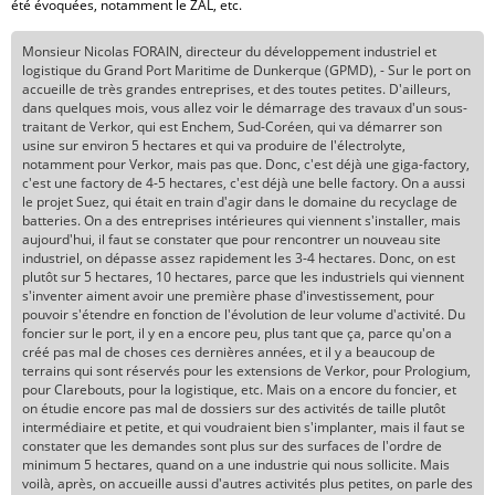
été évoquées, notamment le ZAL, etc.
Monsieur Nicolas FORAIN, directeur du développement industriel et
logistique du Grand Port Maritime de Dunkerque (GPMD), - Sur le port on
accueille de très grandes entreprises, et des toutes petites. D'ailleurs,
dans quelques mois, vous allez voir le démarrage des travaux d'un sous-
traitant de Verkor, qui est Enchem, Sud-Coréen, qui va démarrer son
usine sur environ 5 hectares et qui va produire de l'électrolyte,
notamment pour Verkor, mais pas que. Donc, c'est déjà une giga-factory,
c'est une factory de 4-5 hectares, c'est déjà une belle factory. On a aussi
le projet Suez, qui était en train d'agir dans le domaine du recyclage de
batteries. On a des entreprises intérieures qui viennent s'installer, mais
aujourd'hui, il faut se constater que pour rencontrer un nouveau site
industriel, on dépasse assez rapidement les 3-4 hectares. Donc, on est
plutôt sur 5 hectares, 10 hectares, parce que les industriels qui viennent
s'inventer aiment avoir une première phase d'investissement, pour
pouvoir s'étendre en fonction de l'évolution de leur volume d'activité. Du
foncier sur le port, il y en a encore peu, plus tant que ça, parce qu'on a
créé pas mal de choses ces dernières années, et il y a beaucoup de
terrains qui sont réservés pour les extensions de Verkor, pour Prologium,
pour Clarebouts, pour la logistique, etc. Mais on a encore du foncier, et
on étudie encore pas mal de dossiers sur des activités de taille plutôt
intermédiaire et petite, et qui voudraient bien s'implanter, mais il faut se
constater que les demandes sont plus sur des surfaces de l'ordre de
minimum 5 hectares, quand on a une industrie qui nous sollicite. Mais
voilà, après, on accueille aussi d'autres activités plus petites, on parle des