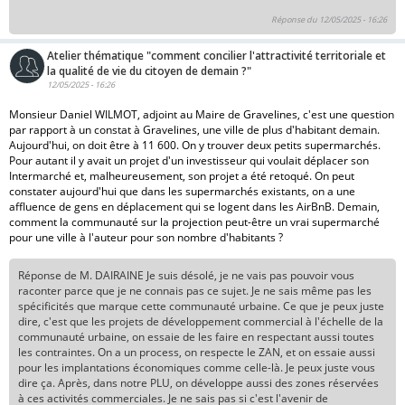
Réponse du 12/05/2025 - 16:26
Atelier thématique "comment concilier l'attractivité territoriale et
la qualité de vie du citoyen de demain ?"
12/05/2025 - 16:26
Monsieur Daniel WILMOT, adjoint au Maire de Gravelines, c'est une question
par rapport à un constat à Gravelines, une ville de plus d'habitant demain.
Aujourd'hui, on doit être à 11 600. On y trouver deux petits supermarchés.
Pour autant il y avait un projet d'un investisseur qui voulait déplacer son
Intermarché et, malheureusement, son projet a été retoqué. On peut
constater aujourd'hui que dans les supermarchés existants, on a une
affluence de gens en déplacement qui se logent dans les AirBnB. Demain,
comment la communauté sur la projection peut-être un vrai supermarché
pour une ville à l'auteur pour son nombre d'habitants ?
Réponse de M. DAIRAINE Je suis désolé, je ne vais pas pouvoir vous
raconter parce que je ne connais pas ce sujet. Je ne sais même pas les
spécificités que marque cette communauté urbaine. Ce que je peux juste
dire, c'est que les projets de développement commercial à l'échelle de la
communauté urbaine, on essaie de les faire en respectant aussi toutes
les contraintes. On a un process, on respecte le ZAN, et on essaie aussi
pour les implantations économiques comme celle-là. Je peux juste vous
dire ça. Après, dans notre PLU, on développe aussi des zones réservées
à ces activités commerciales. Je ne sais pas si c'est l'avenir de