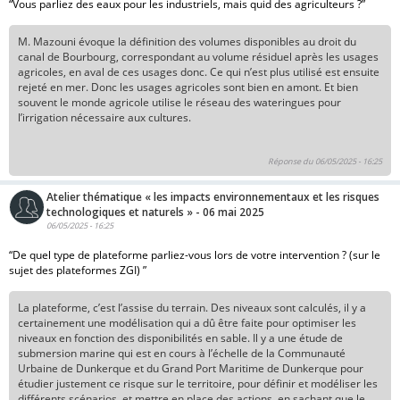
“Vous parliez des eaux pour les industriels, mais quid des agriculteurs ?”
M. Mazouni évoque la définition des volumes disponibles au droit du
canal de Bourbourg, correspondant au volume résiduel après les usages
agricoles, en aval de ces usages donc. Ce qui n’est plus utilisé est ensuite
rejeté en mer. Donc les usages agricoles sont bien en amont. Et bien
souvent le monde agricole utilise le réseau des wateringues pour
l’irrigation nécessaire aux cultures.
Réponse du 06/05/2025 - 16:25
Atelier thématique « les impacts environnementaux et les risques
technologiques et naturels » - 06 mai 2025
06/05/2025 - 16:25
“De quel type de plateforme parliez-vous lors de votre intervention ? (sur le
sujet des plateformes ZGI) ”
La plateforme, c’est l’assise du terrain. Des niveaux sont calculés, il y a
certainement une modélisation qui a dû être faite pour optimiser les
niveaux en fonction des disponibilités en sable. Il y a une étude de
submersion marine qui est en cours à l’échelle de la Communauté
Urbaine de Dunkerque et du Grand Port Maritime de Dunkerque pour
étudier justement ce risque sur le territoire, pour définir et modéliser les
différents scénarios, et mettre en place des actions, en sachant que le