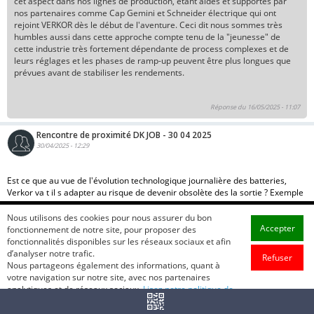
cet aspect dans nos lignes de production, étant aidés et supportés par
nos partenaires comme Cap Gemini et Schneider électrique qui ont
rejoint VERKOR dès le début de l'aventure. Ceci dit nous sommes très
humbles aussi dans cette approche compte tenu de la "jeunesse" de
cette industrie très fortement dépendante de process complexes et de
leurs réglages et les phases de ramp-up peuvent être plus longues que
prévues avant de stabiliser les rendements.
Réponse du 16/05/2025 - 11:07
Rencontre de proximité DK JOB - 30 04 2025
30/04/2025 - 12:29
Est ce que au vue de l'évolution technologique journalière des batteries,
Verkor va t il s adapter au risque de devenir obsolète des la sortie ? Exemple
des panneaux solaires ?
Nous utilisons des cookies pour nous assurer du bon
Accepter
fonctionnement de notre site, pour proposer des
La technologie actuelle Li-Ion donne des perspectives au delà de 10ans.
fonctionnalités disponibles sur les réseaux sociaux et afin
Le partage entre les chimie NMC et LFP/LMFP est à peu près stable
d’analyser notre trafic.
d'après les projections à 2032. VERKOR travaille également en R&D sur
Refuser
Nous partageons également des informations, quant à
les technologies qui suivront.
votre navigation sur notre site, avec nos partenaires
analytiques et de réseaux sociaux.
Lisez notre politique de
cookie.
Réponse du 16/05/2025 - 11:07