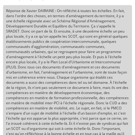
Réponse de Xavier DAIRAINE : On réfléchit à toutes les échelles. En fait,
dans l'ordre des choses, en termes d'aménagement du territoire, il y a
une échelle régionale avec un Schéma Régional d'Aménagement,
Développement Durable et Equilibre du Territoire. Ça s'appelle le
SRADET. Donc on part de là. Et ensuite, à une deuxième échelle un peu
plus locale, il y a ce qu'on appelle les SCOT, qui sont en général quelques
établissements publics de coopération intercommunale, quelques
communautés d'agglomération, communautés communes,
communautés urbaines, qui se regroupent pour faire un programme
d'aménagement à l'échelle un petit peu plus locale. Et puis à l'échelle
encore plus locale, il y a le Plan Local d'Urbanisme et Intercommunal
(PLUI). Donc tous ces documents d'aménagement et ces documents
d'urbanisme, en fait, l'aménagement et l'urbanisme, sont de toute façon
mis en cohérence entre nous. Chaque organisme qui établit ces
documents a aussi des compétences dans tel ou tel domaine. À l'échelle
de la région, ils n'ont pas seulement ce document à faire, mais ils ont des
compétences en matière de développement économique, des
compétences en matière de formation professionnelle, des compétences
en matière de mobilité inter-PCI à l'échelle régionale. Donc la CUD a des
compétences en matière de mobilité, etc. Le sujet, en fait, si le PMCO
s'empare d'un sujet de mobilité à l'échelle d'un bassin d'emploi, et c'est
l'échelle qui est apparue la plus appropriée, c'est parce que ce cerne, on
l'a trouvé cohérent à cette échelle-là. Et il n'existe pas de syndicat qui fait
un SCOT ou d'organisme qui soit à cette échelle-là. Donc l'important,
c'est qu'on réfléchisse à la bonne échelle et en tout cas à la maille qu'il