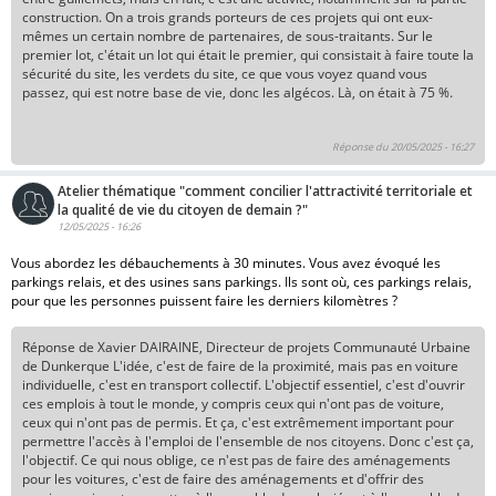
construction. On a trois grands porteurs de ces projets qui ont eux-
mêmes un certain nombre de partenaires, de sous-traitants. Sur le
premier lot, c'était un lot qui était le premier, qui consistait à faire toute la
sécurité du site, les verdets du site, ce que vous voyez quand vous
passez, qui est notre base de vie, donc les algécos. Là, on était à 75 %.
Réponse du 20/05/2025 - 16:27
Atelier thématique "comment concilier l'attractivité territoriale et
la qualité de vie du citoyen de demain ?"
12/05/2025 - 16:26
Vous abordez les débauchements à 30 minutes. Vous avez évoqué les
parkings relais, et des usines sans parkings. Ils sont où, ces parkings relais,
pour que les personnes puissent faire les derniers kilomètres ?
Réponse de Xavier DAIRAINE, Directeur de projets Communauté Urbaine
de Dunkerque L'idée, c'est de faire de la proximité, mais pas en voiture
individuelle, c'est en transport collectif. L'objectif essentiel, c'est d'ouvrir
ces emplois à tout le monde, y compris ceux qui n'ont pas de voiture,
ceux qui n'ont pas de permis. Et ça, c'est extrêmement important pour
permettre l'accès à l'emploi de l'ensemble de nos citoyens. Donc c'est ça,
l'objectif. Ce qui nous oblige, ce n'est pas de faire des aménagements
pour les voitures, c'est de faire des aménagements et d'offrir des