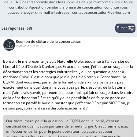
de la CNDP est disponible dans les rubriques de « Je m’informe ». Pour toute
contribution/question pendant la phase de concertation continue vous
pouvez envoyer un email à l'adresse : contact-concertation@verkor.com
Filtrer
Les réponses (68)
Réunion de clôture de la concertation
20/05/2025 - 16:27
Bonsoir. Je me présente, je suis Naturelle Ololo, étudiante à l'Université du
Littoral Côte d'Opale à Dunkerque. Et actuellement, j'effectue un stage sur la
décarbonation et les stratégies industrielles. J'ai une question à poser à
madame Chloé. C'est le nom que je n'ai pas bien retenu. Concernant... la
CQPM, dont vous avez parlé, de la formation de six mois, je ne sais pas
exactement dans quel domaine vous avez parlé, c'est vrai, de la batterie,
mais j'aimerais savoir, par exemple, pour moi, qui fait un stage dans le cadre
de la décarbonation ? Est-ce qu'il y a les possibilités de faire ce genre de
formation en parallèle avec le master que j'effectue ? Soit par MOOC ou, je
ne sais pas, comment ça se déroule exactement ?
Oui. Alors, merci pour la question. Le CQPM dont j'ai parlé, c'est un
certificat de qualification paritaire de la métallurgie. C'est vraiment axé,
en l'occurrence, là, pour le poste opérateur, puisque c'est pour
apprendre à piloter une ligne. En revanche, votre formation est très