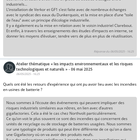
industriels...
L’installation de Verkor et GF1 s’est faite avec de nombreux échanges
avec le syndicat des eaux du Dunkerquois, et la mise en place d’une “toile
de l’eau” avec un principe d’écologie industrielle.
Il y a également eu la mise en relation avec le voisin industriel Clarebout.
Et enfin, à travers les enseignements des études d’impacts en interne, se
donner les moyens d’évoluer, tendre vers de plus en plus de réutilisation.
Réponse du 06/05/2025 - 16:25
Atelier thématique « les impacts environnementaux et les risques
technologiques et naturels » - 06 mai 2025
06/05/2025 - 16:25
Quels ont été les retours d’expérience qui ont pu avoir lieu avec les incendies
en usines de batterie ?
Nous sommes à l’écoute des événements qui peuvent impliquer des
risques industriels similaires aux nôtres, en lien avec d’autres
gigafactories. Cela a été le cas chez Northvolt particulièrement.
Ce qu’on voit le plus souvent ce sont des incendies qui concernent des
unités de recyclage ou de stockage de batteries usagées. Nous sommes
sur une typologie de produits qui peut être différente de ce qu'on a dans
une Gigafactory où on va avoir des produits neufs.
Il y a des précautions spécifiques à prendre dans ces installations qui