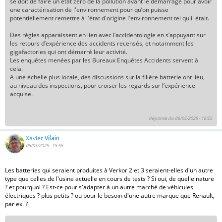
se doit de faire un état zéro de la pollution avant le démarrage pour avoir
une caractérisation de l'environnement pour qu’on puisse
potentiellement remettre à l'état d'origine l'environnement tel qu'il était.
Des règles apparaissent en lien avec l’accidentologie en s’appuyant sur
les retours d’expérience des accidents recensés, et notamment les
gigafactories qui ont démarré leur activité.
Les enquêtes menées par les Bureaux Enquêtes Accidents servent à
cela.
A une échelle plus locale, des discussions sur la filière batterie ont lieu,
au niveau des inspections, pour croiser les regards sur l’expérience
acquise.
Réponse du 06/05/2025 - 16:25
Xavier
Vilain
06/05/2025 - 15:55
Les batteries qui seraient produites à Verkor 2 et 3 seraient-elles d'un autre
type que celles de l'usine actuelle en cours de tests ? Si oui, de quelle nature
? et pourquoi ? Est-ce pour s'adapter à un autre marché de véhicules
électriques ? plus petits ? ou pour le besoin d'une autre marque que Renault,
par ex. ?