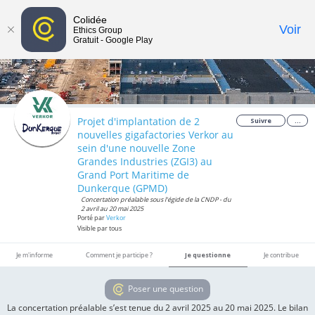
Colidée
Toggle
Voir
Ethics Group
Gratuit - Google Play
navigat
Projet d'implantation de 2
Suivre
...
nouvelles gigafactories Verkor au
sein d'une nouvelle Zone
Grandes Industries (ZGI3) au
Grand Port Maritime de
Dunkerque (GPMD)
Concertation préalable sous l'égide de la CNDP - du
2 avril au 20 mai 2025
Porté par
Verkor
Visible par tous
Je m'informe
Comment je participe ?
Je questionne
Je contribue
Poser une question
La concertation préalable s’est tenue du 2 avril 2025 au 20 mai 2025. Le bilan