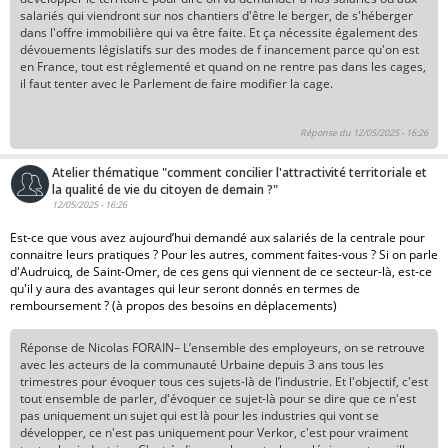
salariés qui viendront sur nos chantiers d'être le berger, de s'héberger
dans l'offre immobilière qui va être faite. Et ça nécessite également des
dévouements législatifs sur des modes de f inancement parce qu'on est
en France, tout est réglementé et quand on ne rentre pas dans les cages,
il faut tenter avec le Parlement de faire modifier la cage.
Réponse du 12/05/2025 - 16:26
Atelier thématique "comment concilier l'attractivité territoriale et
la qualité de vie du citoyen de demain ?"
12/05/2025 - 16:26
Est-ce que vous avez aujourd’hui demandé aux salariés de la centrale pour
connaitre leurs pratiques ? Pour les autres, comment faites-vous ? Si on parle
d'Audruicq, de Saint-Omer, de ces gens qui viennent de ce secteur-là, est-ce
qu'il y aura des avantages qui leur seront donnés en termes de
remboursement ? (à propos des besoins en déplacements)
Réponse de Nicolas FORAIN– L’ensemble des employeurs, on se retrouve
avec les acteurs de la communauté Urbaine depuis 3 ans tous les
trimestres pour évoquer tous ces sujets-là de l’industrie. Et l'objectif, c'est
tout ensemble de parler, d'évoquer ce sujet-là pour se dire que ce n'est
pas uniquement un sujet qui est là pour les industries qui vont se
développer, ce n'est pas uniquement pour Verkor, c'est pour vraiment