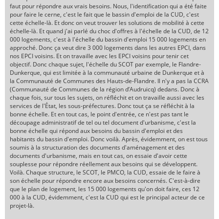
faut pour répondre aux vrais besoins. Nous, l'identification qui a été faite
pour faire le cerne, c'est le fait que le bassin d'emploi de la CUD, c'est
cette échelle-là. Et donc on veut trouver les solutions de mobilité à cette
échelle-là. Et quand j'ai parlé du choc d'offres à l'échelle de la CUD, de 12
000 logements, c'est à l'échelle du bassin d'emploi 15 000 logements en
approché. Donc ça veut dire 3 000 logements dans les autres EPCI, dans
nos EPCI voisins. Et on travaille avec les EPCI voisins pour tenir cet
objectif. Donc chaque sujet, l'échelle du SCOT par exemple, le Flandre-
Dunkerque, qui est limitée à la communauté urbaine de Dunkerque et à
la Communauté de Communes des Hauts-de-Flandre. Il n'y a pas la CCRA
(Communauté de Communes de la région d’Audruicq) dedans. Donc à
chaque fois, sur tous les sujets, on réfléchit et on travaille aussi avec les
services de l'État, les sous-préfectures. Donc tout ça se réfléchit à la
bonne échelle. Et en tout cas, le point d'entrée, ce n'est pas tant le
découpage administratif de tel ou tel document d'urbanisme, c'est la
bonne échelle qui répond aux besoins du bassin d'emploi et des
habitants du bassin d'emploi. Donc voilà. Après, évidemment, on est tous
soumis à la structuration des documents d'aménagement et des
documents d'urbanisme, mais en tout cas, on essaie d'avoir cette
souplesse pour répondre réellement aux besoins qui se développent.
Voilà. Chaque structure, le SCOT, le PMCO, la CUD, essaie de le faire à
son échelle pour répondre encore aux besoins concernés. C'est-à-dire
que le plan de logement, les 15 000 logements qu'on doit faire, ces 12
000 à la CUD, évidemment, c'est la CUD qui est le principal acteur de ce
projet-là.