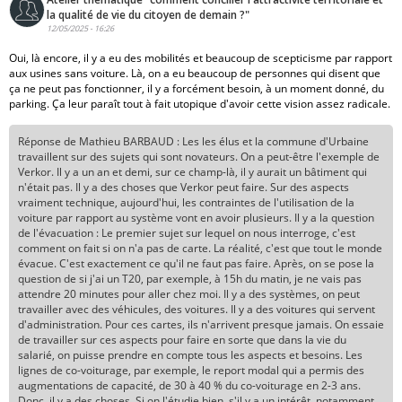
la qualité de vie du citoyen de demain ?"
12/05/2025 - 16:26
Oui, là encore, il y a eu des mobilités et beaucoup de scepticisme par rapport
aux usines sans voiture. Là, on a eu beaucoup de personnes qui disent que
ça ne peut pas fonctionner, il y a forcément besoin, à un moment donné, du
parking. Ça leur paraît tout à fait utopique d'avoir cette vision assez radicale.
Réponse de Mathieu BARBAUD : Les les élus et la commune d'Urbaine
travaillent sur des sujets qui sont novateurs. On a peut-être l'exemple de
Verkor. Il y a un an et demi, sur ce champ-là, il y aurait un bâtiment qui
n'était pas. Il y a des choses que Verkor peut faire. Sur des aspects
vraiment technique, aujourd'hui, les contraintes de l'utilisation de la
voiture par rapport au système vont en avoir plusieurs. Il y a la question
de l'évacuation : Le premier sujet sur lequel on nous interroge, c'est
comment on fait si on n'a pas de carte. La réalité, c'est que tout le monde
évacue. C'est exactement ce qu'il ne faut pas faire. Après, on se pose la
question de si j'ai un T20, par exemple, à 15h du matin, je ne vais pas
attendre 20 minutes pour aller chez moi. Il y a des systèmes, on peut
travailler avec des véhicules, des voitures. Il y a des voitures qui servent
d'administration. Pour ces cartes, ils n'arrivent presque jamais. On essaie
de travailler sur ces aspects pour faire en sorte que dans la vie du
salarié, on puisse prendre en compte tous les aspects et besoins. Les
lignes de co-voiturage, par exemple, le report modal qui a permis des
augmentations de capacité, de 30 à 40 % du co-voiturage en 2-3 ans.
Donc, il y a des choses. Si on l'étudie bien, s'il y a un intérêt, notamment