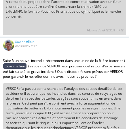
A ce stade du projet et dans l'attente de contractualisation avec un futur
client rien ne peut être confirmé concernant la chimie (NMC ou
LFP/LMFP), le format (Pouch ou Prismatique ou cylindrique) et le marché
concerné.
Réponse du 19/05/2025 - 11:05
Xavier
Vilain
05/05/2025 - 13:27
Suite à un nouvel incendie récemment dans une usine de la filière batteries (
Ouvrir le lien
) est-ce que VERKOR peur préciser quel retour d'expérience a
été fait suite à ce grave incident ? Quels dispositifs sont prévus par VERKOR
pour garantir le no,-effet domino avec industries proches ?
VERKOR n'a pas eu connaissance de l'analyse des causes détaillée de cet
accident et il est vrai que les incendies dans les centres de recyclages ou
de tri en lien avec des batteries usagées sont souvent mis en avant dans
la presse. Ceci peut paraître cohérent avec la forte augmentation de
l'utilisation de batteries Li-Ion notamment pour les usages mobiles. Une
texte (nouvelle rubrique ICPE) est actuellement en préparation pour
mieux encadrer ces activités et notamment les conditions de stockage
associées qui sont le risque le plus important. Lors de l'atelier
thématique sur les risques technologiques VERKOR présentera à la fois