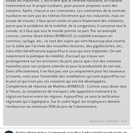
toutes les industries. C'est-à-dire que la centrale nucléaire, on travaille
notamment sur le projet nucléaire, pour pouvoir proposer aussi des
solutions. Après, chacun a ses contraintes. Les contraintes de la centrale
nucléaire ne sont pas les mêmes forcément que nos industries, mais on
essaie de trouver, il faut qu'on mette en place finalement des initiatives,
parce que le problème de la mobilité, de la congestion, il concerne tout le
monde, et il faut que tout le monde prenne sa part. Par un exemple
concret, comme disait Adrien BARBAUD, la mobilité transport en
commun, cyclage, etc., ce sont des sujets qui sont beaucoup plus soumis
sur la table par l'arrivée des nouvelles factories, des gigafactories, etc.,
mais elles bénéficieront aujourd'hui à ceux qui sont implantés. On voit
notamment la politique de mobilité, d'accueil qui trouve son
prolongement sur les territoires du port, parce que c'est des solutions
nouvelles pour ses propres salariés et pour la productivité de son site.
Donc effectivement, il ne faut pas voir ça uniquement pour les nouveaux
arrivants, mais pour l'ensemble des installations qui sont aujourd'hui sur
le port et qui n'ont pas ces solutions qui ont été développées.
Complément de réponse de Mathieu BARBAUD : Comme vous disiez tout
à l'heure, la compétence de transport, elle appartient vraiment à la
région en liaison entre les régions. Aujourd'hui, ce sera la tarification
régionale qui s'appliquera. Sur le cadre légal, les employeurs doivent
rembourser au minimum 50% du prix de l'abonnement.
Réponse du 12/05/2025 - 16:26
Atelier thématique "comment concilier l'attractivité territoriale et