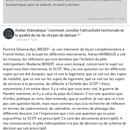
économique, pour le salarié, on peut y arriver.
Réponse du 12/05/2025 - 16:26
Atelier thématique "comment concilier l'attractivité territoriale et
la qualité de vie du citoyen de demain ?"
12/05/2025 - 16:26
Partrick Gheerardyn, MEDEF – je vais intervenir de façon complémentaire à
Franck Helias. J'ai écouté les différents intervenants. Adrien BARBAUD a cité
les travaux, les réflexions qui sont données par l'échelon du pôle
métropolitain. Madame BENOIT, vous avez évoqué, concernant le sujet sur
lequel vous êtes intervenue, le SCOT. Moi, j'ai une question sur les différents
sujets qui ont été évoqués, que ce soit le logement, que ce soit sur des sujets
de mobilité, que ce soit sur les sujets de logement, que ce soit sur les sujets
de services à la personne, de réfléchir à l'échelle des SCOT ? Alors,
notamment, il en existe deux. Il y a celui que vous avez cité, la guerre de
Flandre maritime, et il y a celui du pays du Calaisis. C'est une question que,
d'ordre, politique au sens, bien entendu, que je soulève. Je sais que ce n'est
pas une question facile, mais nous sommes tous à la recherche de réflexion
en termes de cadencement, de calendrier, en termes de phasage des
différents besoins. J'ai l'impression que c'est une question qui se pose
aujourd'hui. Le SCOT est prescriptif. Ce sont des documents prescriptifs. A
ma connaissance, le pôle métropolitain n'a pas de décision ou de schéma de
décision qui soit prescriptif.