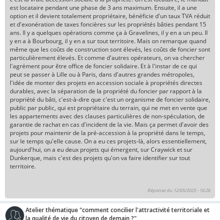
est locataire pendant une phase de 3 ans maximum. Ensuite, il a une
option et il devient totalement propriétaire, bénéficie d'un taux TVA réduit
et d'exonération de taxes foncières sur les propriétés bâties pendant 15
ans. Il y a quelques opérations comme ça à Gravelines, il y en a un peu. Il
y en a à Bourbourg, il y en a sur tout territoire. Mais on remarque quand
même que les coûts de construction sont élevés, les coûts de foncier sont
particulièrement élevés. Et comme d'autres opérateurs, on va chercher
l'agrément pour être office de foncier solidaire. Et à l'instar de ce qui
peut se passer à Lille ou à Paris, dans d'autres grandes métropoles,
l'idée de monter des projets en accession sociale à propriétés directes
durables, avec la séparation de la propriété du foncier par rapport à la
propriété du bâti, c'est-à-dire que c'est un organisme de foncier solidaire,
public par public, qui est propriétaire du terrain, qui ne met en vente que
les appartements avec des clauses particulières de non-spéculation, de
garantie de rachat en cas d'incident de la vie. Mais ça permet d'avoir des
projets pour maintenir de la pré-accession à la propriété dans le temps,
sur le temps qu'elle cause. On a eu ces projets-là, alors essentiellement,
aujourd'hui, on a eu deux projets qui émergent, sur Craywick et sur
Dunkerque, mais c'est des projets qu'on va faire identifier sur tout
territoire.
Réponse du 12/05/2025 - 16:26
Atelier thématique "comment concilier l'attractivité territoriale et
la qualité de vie du citoyen de demain ?"