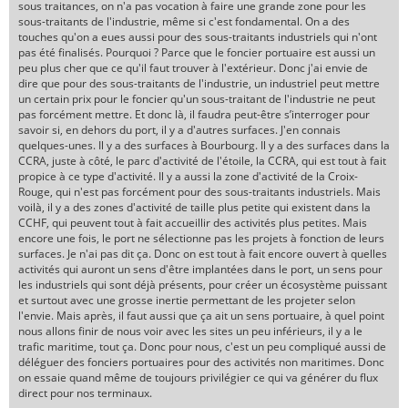
sous traitances, on n'a pas vocation à faire une grande zone pour les
sous-traitants de l'industrie, même si c'est fondamental. On a des
touches qu'on a eues aussi pour des sous-traitants industriels qui n'ont
pas été finalisés. Pourquoi ? Parce que le foncier portuaire est aussi un
peu plus cher que ce qu'il faut trouver à l'extérieur. Donc j'ai envie de
dire que pour des sous-traitants de l'industrie, un industriel peut mettre
un certain prix pour le foncier qu'un sous-traitant de l'industrie ne peut
pas forcément mettre. Et donc là, il faudra peut-être s’interroger pour
savoir si, en dehors du port, il y a d'autres surfaces. J'en connais
quelques-unes. Il y a des surfaces à Bourbourg. Il y a des surfaces dans la
CCRA, juste à côté, le parc d'activité de l'étoile, la CCRA, qui est tout à fait
propice à ce type d'activité. Il y a aussi la zone d'activité de la Croix-
Rouge, qui n'est pas forcément pour des sous-traitants industriels. Mais
voilà, il y a des zones d'activité de taille plus petite qui existent dans la
CCHF, qui peuvent tout à fait accueillir des activités plus petites. Mais
encore une fois, le port ne sélectionne pas les projets à fonction de leurs
surfaces. Je n'ai pas dit ça. Donc on est tout à fait encore ouvert à quelles
activités qui auront un sens d'être implantées dans le port, un sens pour
les industriels qui sont déjà présents, pour créer un écosystème puissant
et surtout avec une grosse inertie permettant de les projeter selon
l'envie. Mais après, il faut aussi que ça ait un sens portuaire, à quel point
nous allons finir de nous voir avec les sites un peu inférieurs, il y a le
trafic maritime, tout ça. Donc pour nous, c'est un peu compliqué aussi de
déléguer des fonciers portuaires pour des activités non maritimes. Donc
on essaie quand même de toujours privilégier ce qui va générer du flux
direct pour nos terminaux.