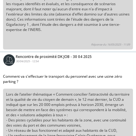
les risques identifiés et évalués, et les conséquence de scénarios
majorant, dont il faut noter qu'aucun d'entre eux n'a d'impact à
l'extérieur des limites du site (absence d'effet domino sur d'autres usines
donc). Ces informations sont tirées de l'étude des dangers de la
Gigafactory 1 , dont l'étude des dangers a été soumise à une tierce-
expertise de l'INERIS.
Réponse du 16/05/2025 - 11:09
Rencontre de proximité DK JOB - 30 04 2025
30/04/2025 - 12:54
Comment va s'effectuer le transport du personnel avec une usine zéro
parking ?
Lors de l’atelier thématique « Comment concilier l’attractivité du territoire
et la qualité de vie du citoyen de demain », le 12 mai dernier, la CUD a
indiqué que sur les 20 000 emplois prévus à horizon 2030, émerge un
besoin de mettre en face des systèmes qui correspondent à la mobilité,
et des « solutions adaptées à tous » :
- Des pistes cyclables pour les habitants de la zone, avec une continuité
des voies du port et des communes voisines,
- Un réseau de bus fonctionnel et adapté aux habitants de la CUD,
- Un renforcement de la ligne ferroviaire Calais-Dunkerque, pour