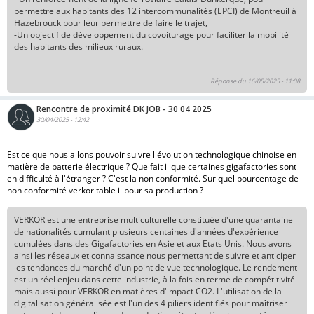
permettre aux habitants des 12 intercommunalités (EPCI) de Montreuil à
Hazebrouck pour leur permettre de faire le trajet,
-Un objectif de développement du covoiturage pour faciliter la mobilité
des habitants des milieux ruraux.
Réponse du 16/05/2025 - 11:08
Rencontre de proximité DK JOB - 30 04 2025
30/04/2025 - 12:42
Est ce que nous allons pouvoir suivre l évolution technologique chinoise en
matière de batterie électrique ? Que fait il que certaines gigafactories sont
en difficulté à l'étranger ? C'est la non conformité. Sur quel pourcentage de
non conformité verkor table il pour sa production ?
VERKOR est une entreprise multiculturelle constituée d'une quarantaine
de nationalités cumulant plusieurs centaines d'années d'expérience
cumulées dans des Gigafactories en Asie et aux Etats Unis. Nous avons
ainsi les réseaux et connaissance nous permettant de suivre et anticiper
les tendances du marché d'un point de vue technologique. Le rendement
est un réel enjeu dans cette industrie, à la fois en terme de compétitivité
mais aussi pour VERKOR en matières d'impact CO2. L'utilisation de la
digitalisation généralisée est l'un des 4 piliers identifiés pour maîtriser