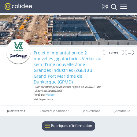
Colidée
Toggle
Voir
Ethics Group
Gratuit - Google Play
navigat
Projet d'implantation de 2
Suivre
...
nouvelles gigafactories Verkor au
sein d'une nouvelle Zone
Grandes Industries (ZGI3) au
Grand Port Maritime de
Dunkerque (GPMD)
Concertation préalable sous l'égide de la CNDP - du
2 avril au 20 mai 2025
Porté par
Verkor
Visible par tous
Je m'informe
Comment je participe ?
Je questionne
Je contribue
Rubriques d'information