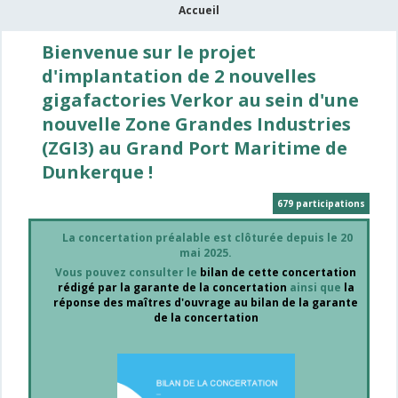
Accueil
Bienvenue sur le projet
d'implantation de 2 nouvelles
gigafactories Verkor au sein d'une
nouvelle Zone Grandes Industries
(ZGI3) au Grand Port Maritime de
Dunkerque !
679 participations
La concertation préalable est clôturée depuis le 20
mai 2025.
Vous pouvez consulter le
bilan de cette concertation
rédigé par la garante de la concertation
ainsi que
la
réponse des maîtres d'ouvrage au bilan de la garante
de la concertation