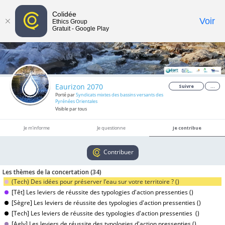
Colidée
Toggle
Voir
Ethics Group
Gratuit - Google Play
navigat
Eaurizon 2070
Suivre
...
Porté par
Syndicats mixtes des bassins versants des
Pyrénées Orientales
Visible par tous
Je m'informe
Je questionne
Je contribue
Contribuer
Les thèmes de la concertation (
34
)
(Tech) Des idées pour préserver l’eau sur votre territoire ? (
)
[Têt] Les leviers de réussite des typologies d'action pressenties (
)
[Sègre] Les leviers de réussite des typologies d'action pressenties (
)
[Tech] Les leviers de réussite des typologies d'action pressenties (
)
[Agly] Les leviers de réussite des typologies d'action pressenties (
)