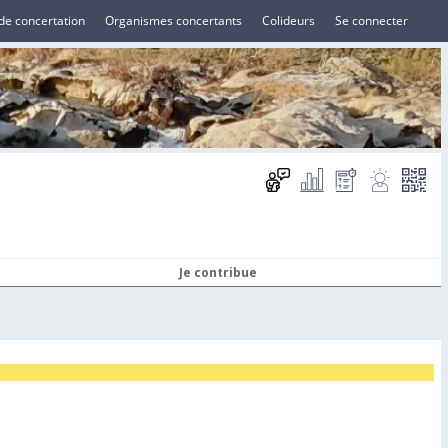
de concertation
Organismes concertants
Colideurs
Se connecter
Je contribue