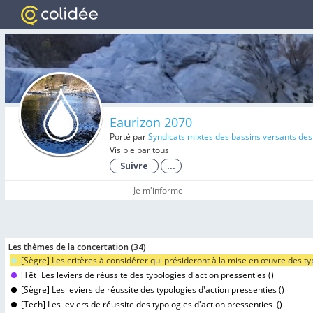
Eaurizon 2070
Porté par
Syndicats mixtes des bassins versants des
Visible par tous
Suivre
...
Je m'informe
Les thèmes de la concertation (
34
)
[Sègre] Les critères à considérer qui présideront à la mise en œuvre des typ
[Têt] Les leviers de réussite des typologies d'action pressenties (
)
[Sègre] Les leviers de réussite des typologies d'action pressenties (
)
[Tech] Les leviers de réussite des typologies d'action pressenties (
)