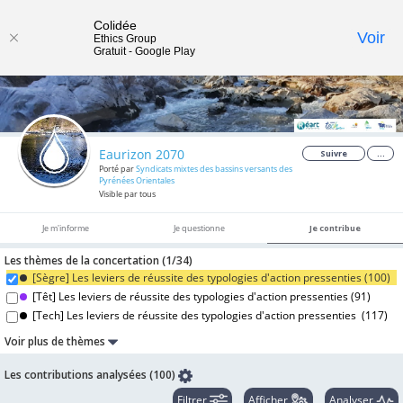
Colidée
Toggle
Voir
Ethics Group
Gratuit - Google Play
navigat
Eaurizon 2070
Suivre
...
Porté par
Syndicats mixtes des bassins versants des
Pyrénées Orientales
Visible par tous
Je m'informe
Je questionne
Je contribue
Les thèmes de la concertation (
1/
34
)
[Sègre] Les leviers de réussite des typologies d'action pressenties (
100
)
[Têt] Les leviers de réussite des typologies d'action pressenties (
91
)
[Tech] Les leviers de réussite des typologies d'action pressenties (
117
)
Voir plus de thèmes
Les contributions analysées (100)
Filtrer
Afficher
Analyser