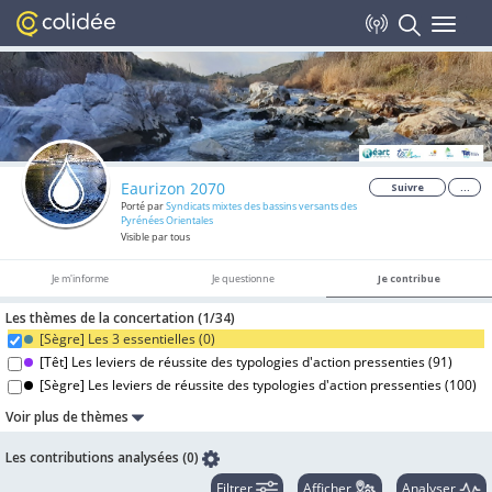
Toggle
navigat
Eaurizon 2070
Suivre
...
Porté par
Syndicats mixtes des bassins versants des
Pyrénées Orientales
Visible par tous
Je m'informe
Je questionne
Je contribue
Les thèmes de la concertation (
1/
34
)
[Sègre] Les 3 essentielles (
0
)
[Têt] Les leviers de réussite des typologies d'action pressenties (
91
)
[Sègre] Les leviers de réussite des typologies d'action pressenties (
100
)
Voir plus de thèmes
Les contributions analysées (0)
Filtrer
Afficher
Analyser