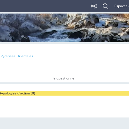
Espaces 
 Pyrénées Orientales
Je questionne
typologies d'action (
0
)