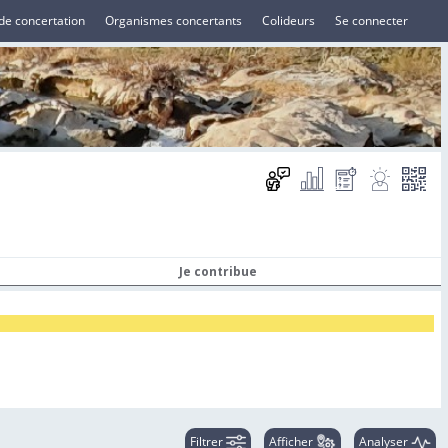
de concertation
Organismes concertants
Colideurs
Se connecter
Je contribue
Filtrer
Afficher
Analyser