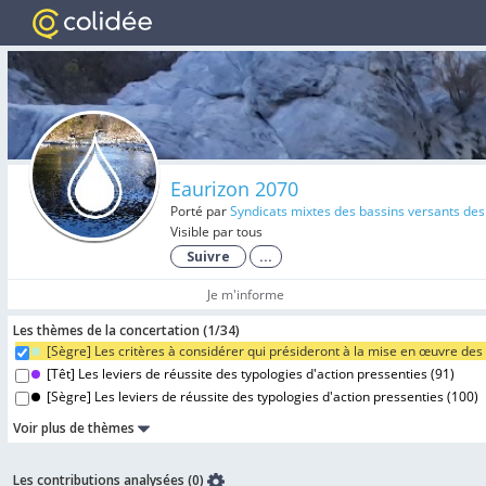
Eaurizon 2070
Porté par
Syndicats mixtes des bassins versants des
Visible par tous
Suivre
...
Je m'informe
Les thèmes de la concertation (
1/
34
)
[Sègre] Les critères à considérer qui présideront à la mise en œuvre des 
[Têt] Les leviers de réussite des typologies d'action pressenties (
91
)
[Sègre] Les leviers de réussite des typologies d'action pressenties (
100
)
Voir plus de thèmes
Les contributions analysées (0)