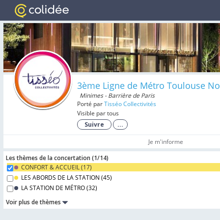
3ème Ligne de Métro Toulouse No
Minimes - Barrière de Paris
Porté par
Tisséo Collectivités
Visible par tous
Suivre
...
Je m'informe
Les thèmes de la concertation (
1/
14
)
CONFORT & ACCUEIL (
17
)
LES ABORDS DE LA STATION (
45
)
LA STATION DE MÉTRO (
32
)
Voir plus de thèmes