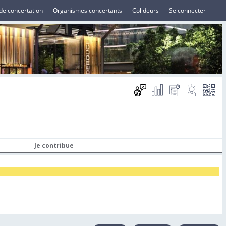
de concertation
Organismes concertants
Colideurs
Se connecter
Je contribue