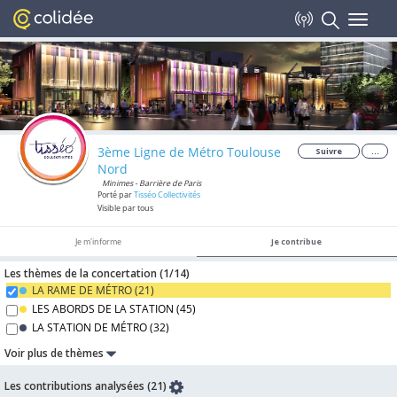
Toggle
navigat
3ème Ligne de Métro Toulouse
Suivre
...
Nord
Minimes - Barrière de Paris
Porté par
Tisséo Collectivités
Visible par tous
Je m'informe
Je contribue
Les thèmes de la concertation (
1/
14
)
LA RAME DE MÉTRO (
21
)
LES ABORDS DE LA STATION (
45
)
LA STATION DE MÉTRO (
32
)
Voir plus de thèmes
Les contributions analysées (21)