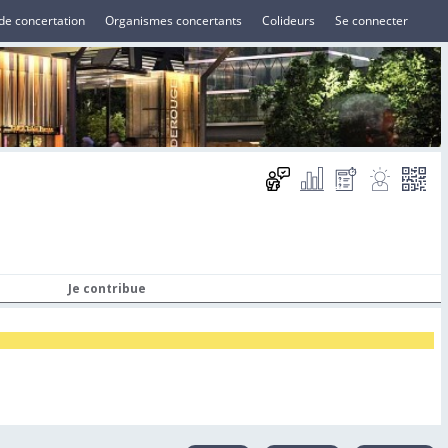
de concertation
Organismes concertants
Colideurs
Se connecter
Je contribue