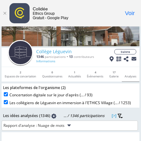
Colidée
Toggle
Voir
Ethics Group
Gratuit - Google Play
navigat
Collège Léguevin
Suivre
1346
participations
•
13
contributeurs
Informations
2
0
1
4
17
Espaces de concertation
Questionnaires
Actualités
Évènements
Galerie
Analyses
Les plateformes de l'organisme (
2
)
Concertation digitale sur le jour d'après (
... /
93
)
Les collégiens de Léguevin en immersion à l'ETHICS Village (
... /
1253
)
Les idées analysées (1346)
... /
1346
participations
[>]
Rapport d'analyse :