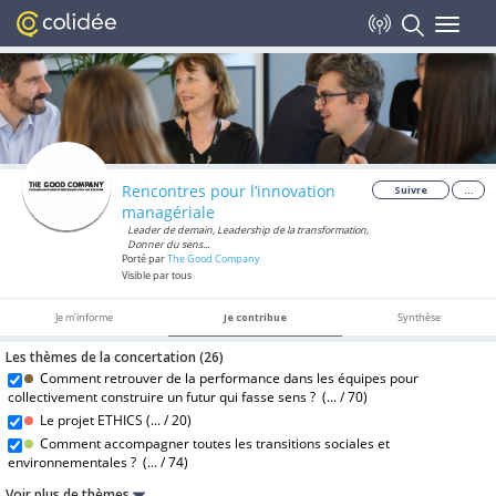
Colidée
Toggle
Voir
Ethics Group
Gratuit - Google Play
navigat
Rencontres pour l’innovation
Suivre
...
managériale
Leader de demain, Leadership de la transformation,
Donner du sens...
Porté par
The Good Company
Visible par tous
Je m'informe
Je contribue
Synthèse
Les thèmes de la concertation (
26
)
Comment retrouver de la performance dans les équipes pour
collectivement construire un futur qui fasse sens ? (
... /
70)
Le projet ETHICS (
... /
20)
Comment accompagner toutes les transitions sociales et
environnementales ? (
... /
74)
Voir plus de thèmes