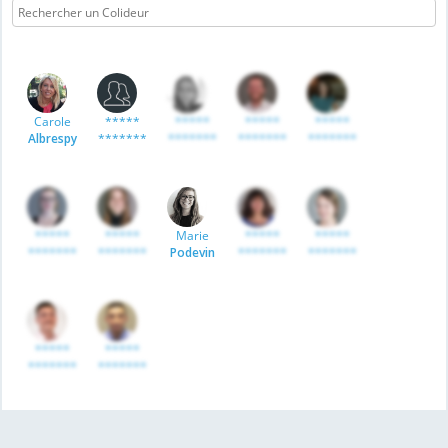
Carole
*****
*****
*****
*****
Albrespy
*******
*******
*******
*******
*****
*****
Marie
*****
*****
*******
*******
Podevin
*******
*******
*****
*****
*******
*******