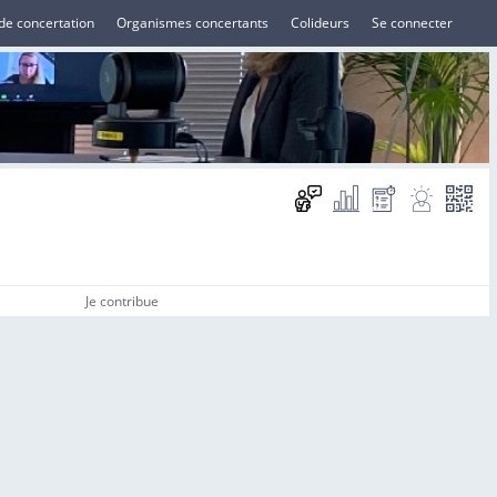
de concertation
Organismes concertants
Colideurs
Se connecter
Je contribue