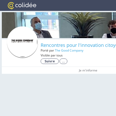
Rencontres pour l'innovation cito
Porté par
The Good Company
Visible par tous
Suivre
...
Je m'informe