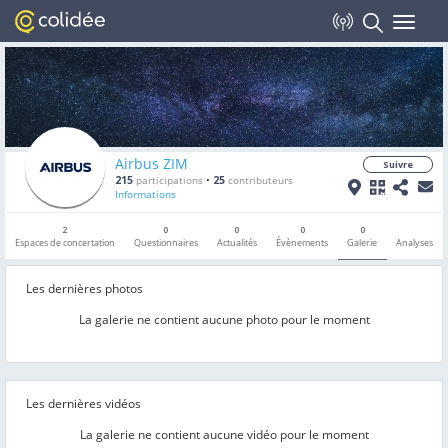
Toggle
navigat
Airbus ZIM
Suivre
215
participations
•
25
contributeurs
Informations
2
0
0
0
0
Espaces de concertation
Questionnaires
Actualités
Évènements
Galerie
Analyses
Les dernières photos
La galerie ne contient aucune photo pour le moment
Les dernières vidéos
La galerie ne contient aucune vidéo pour le moment