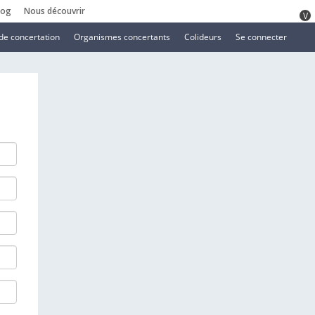
log
Nous découvrir
V
de concertation
Organismes concertants
Colideurs
Se connecter