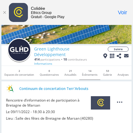
Colidée
Toggle
Voir
Ethics Group
Gratuit - Google Play
navigat
Green Lighthouse
Suivre
Développement
414
participations
•
10
contributeurs
Informations
2
0
21
14
53
Espaces de concertation
Questionnaires
Actualités
Évènements
Galerie
Analyses
Continuum de concertation Terr'Arbouts
Rencontre d’information et de participation à
Bretagne de Marsan
Le 09/11/2022 - 18:30 à 20:30
Lieu : Salle des fêtes de Bretagne de Marsan (40280)