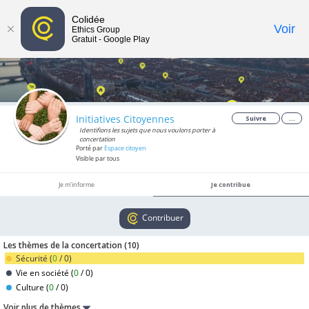
Colidée
Toggle
Voir
Ethics Group
Gratuit - Google Play
navigat
Initiatives Citoyennes
Suivre
...
Identifions les sujets que nous voulons porter à
concertation
Porté par
Espace citoyen
Visible par tous
Je m'informe
Je contribue
Contribuer
Les thèmes de la concertation (
10
)
Sécurité (
0
/
0
)
Vie en société (
0
/
0
)
Culture (
0
/
0
)
Voir plus de thèmes