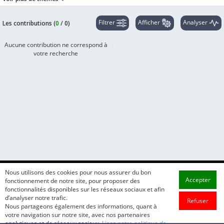
Filtrer
Afficher
Analyser
Les contributions (
0
/
0
)
Aucune contribution ne correspond à
votre recherche
Nous utilisons des cookies pour nous assurer du bon
Accepter
fonctionnement de notre site, pour proposer des
fonctionnalités disponibles sur les réseaux sociaux et afin
d’analyser notre trafic.
Refuser
Nous partageons également des informations, quant à
votre navigation sur notre site, avec nos partenaires
analytiques et de réseaux sociaux.
Lisez notre politique de