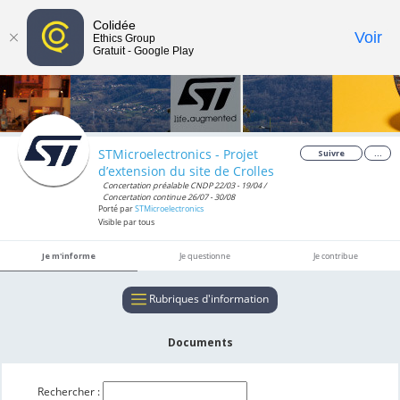
Colidée
Toggle
Voir
Ethics Group
Gratuit - Google Play
navigat
STMicroelectronics - Projet
Suivre
...
d’extension du site de Crolles
Concertation préalable CNDP 22/03 - 19/04 /
Concertation continue 26/07 - 30/08
Porté par
STMicroelectronics
Visible par tous
Je m'informe
Je questionne
Je contribue
Rubriques d'information
Documents
Rechercher :