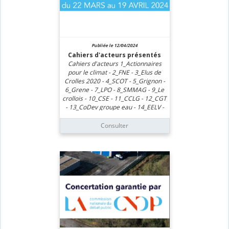
à ce bilan ; réponse qui sera
transmise à la CNDP par ses soins
(R.121-24 CE)
Publiée le 12/04/2024
Cahiers d'acteurs présentés
Cahiers d'acteurs 1_Actionnaires
pour le climat - 2_FNE - 3_Elus de
Crolles 2020 - 4_SCOT - 5_Grignon -
6_Grene - 7_LPO - 8_SMMAG - 9_Le
crollois - 10_CSE - 11_CCLG - 12_CGT
- 13_CoDev groupe eau - 14_EELV -
15_SYMBHI
Consulter