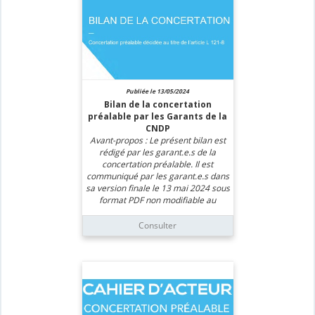
Publiée le 13/05/2024
Bilan de la concertation
préalable par les Garants de la
CNDP
Avant-propos : Le présent bilan est
rédigé par les garant.e.s de la
concertation préalable. Il est
communiqué par les garant.e.s dans
sa version finale le 13 mai 2024 sous
format PDF non modifiable au
responsable du projet pour
publication sans délai par ses soins,
Consulter
sur le site dédié au projet (art. R121-
23 du Code de l’Environnement). Ce
bilan a également été remis à cette
même date à la Commission
Nationale du Débat Public. Le
responsable du projet publiera de
son côté sous deux mois sa réponse