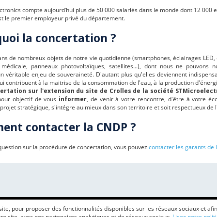
tronics compte aujourd’hui plus de 50 000 salariés dans le monde dont 12 000 en
 est le premier employeur privé du département.
uoi la concertation ?
ns de nombreux objets de notre vie quotidienne (smartphones, éclairages LED, é
 médicale, panneaux photovoltaïques, satellites...), dont nous ne pouvons 
 véritable enjeu de souveraineté. D'autant plus qu'elles deviennent indispensa
i contribuent à la maitrise de la consommation de l'eau, à la production d'énergi
ertation sur l'extension du site de Crolles de la société STMicroelect
our objectif de vous
informer
, de venir à votre rencontre, d'être à votre é
 projet stratégique, s'intégre au mieux dans son territoire et soit respectueux d
ent contacter la CNDP ?
question sur la procédure de concertation, vous pouvez
contacter les garants de
e, pour proposer des fonctionnalités disponibles sur les réseaux sociaux et afin 
e site, avec nos partenaires analytiques et de réseaux sociaux.
Lisez notre polit