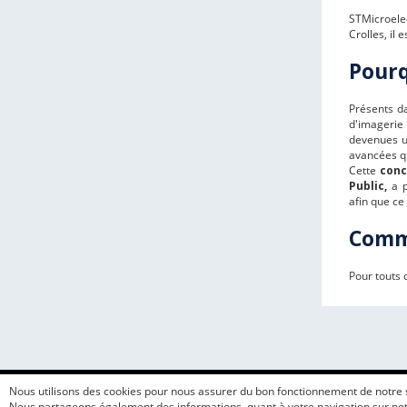
STMicroelec
Crolles, il
Pourq
Présents da
d'imagerie
devenues un
avancées qu
Cette
conc
Public,
a p
afin que ce
Comm
Pour touts 
Nous utilisons des cookies pour nous assurer du bon fonctionnement de notre sit
Nous partageons également des informations, quant à votre navigation sur notr