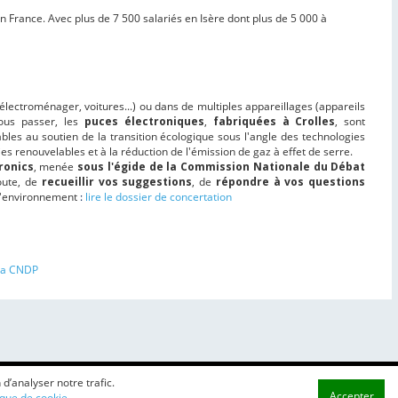
 France. Avec plus de 7 500 salariés en Isère dont plus de 5 000 à
lectroménager, voitures...) ou dans de multiples appareillages (appareils
nous passer, les
puces électroniques
,
fabriquées à Crolles
, sont
bles au soutien de la transition écologique sous l'angle des technologies
es renouvelables et à la réduction de l'émission de gaz à effet de serre.
ronics
, menée
sous l'égide de la Commission Nationale du Débat
coute, de
recueillir vos suggestions
, de
répondre à vos questions
e l'environnement
:
lire le dossier de concertation
 la CNDP
d’analyser notre trafic.
Accepter
ique de cookie.