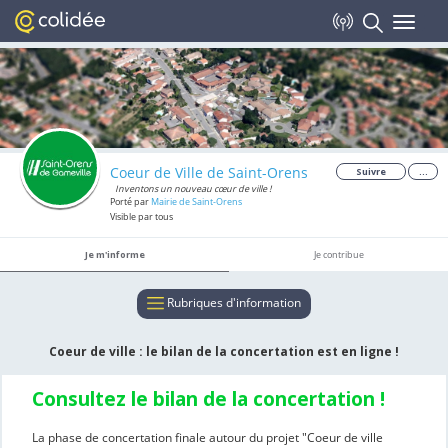
Colidée
Toggle
Voir
Ethics Group
Gratuit - Google Play
navigat
Coeur de Ville de Saint-Orens
Suivre
...
Inventons un nouveau cœur de ville !
Porté par
Mairie de Saint-Orens
Visible par tous
Je m'informe
Je contribue
Rubriques d'information
Coeur de ville : le bilan de la concertation est en ligne !
Consultez le bilan de la concertation !
La phase de concertation finale autour du projet "Coeur de ville