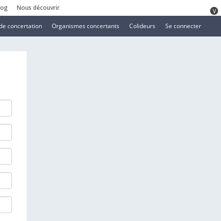
log
Nous découvrir
V
de concertation
Organismes concertants
Colideurs
Se connecter