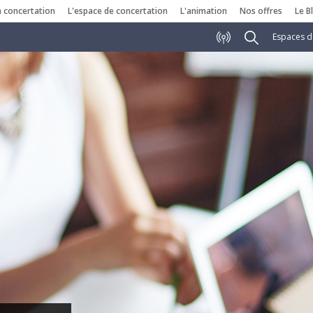
a concertation
L'espace de concertation
L'animation
Nos offres
Le B
Espaces d