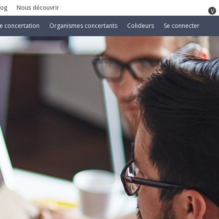
log
Nous découvrir
V
e concertation
Organismes concertants
Colideurs
Se connecter