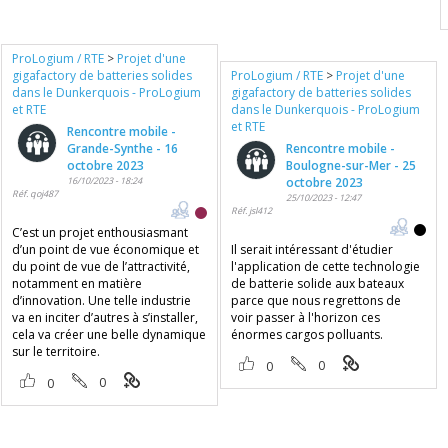
ProLogium / RTE
>
Projet d'une
gigafactory de batteries solides
ProLogium / RTE
>
Projet d'une
dans le Dunkerquois - ProLogium
gigafactory de batteries solides
et RTE
dans le Dunkerquois - ProLogium
et RTE
Rencontre mobile -
Grande-Synthe - 16
Rencontre mobile -
octobre 2023
Boulogne-sur-Mer - 25
16/10/2023 - 18:24
octobre 2023
Réf. qoj487
25/10/2023 - 12:47
Réf. jsl412
C’est un projet enthousiasmant
d’un point de vue économique et
Il serait intéressant d'étudier
du point de vue de l’attractivité,
l'application de cette technologie
notamment en matière
de batterie solide aux bateaux
d’innovation. Une telle industrie
parce que nous regrettons de
va en inciter d’autres à s’installer,
voir passer à l'horizon ces
cela va créer une belle dynamique
énormes cargos polluants.
sur le territoire.
0
0
0
0