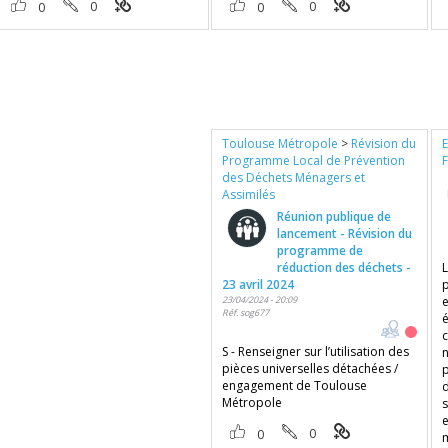
0
0
0
0
Toulouse Métropole
>
Révision du
Programme Local de Prévention
des Déchets Ménagers et
Assimilés
Réunion publique de
lancement - Révision du
programme de
réduction des déchets -
23 avril 2024
p
23/04/2024 - 20:09
Réf. sog677
é
S - Renseigner sur l’utilisation des
pièces universelles détachées /
engagement de Toulouse
d
Métropole
e
0
0