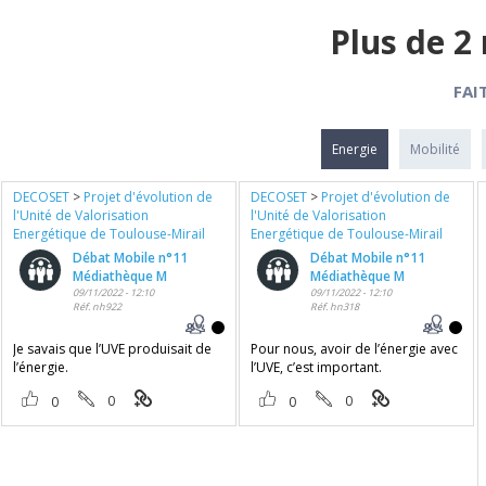
Plus de 2 
FAI
Energie
Mobilité
DECOSET
>
Projet d'évolution de
DECOSET
>
Projet d'évolution de
l'Unité de Valorisation
l'Unité de Valorisation
Energétique de Toulouse-Mirail
Energétique de Toulouse-Mirail
Débat Mobile n°11
Débat Mobile n°11
Médiathèque M
Médiathèque M
09/11/2022 - 12:10
09/11/2022 - 12:10
Réf. nh922
Réf. hn318
Je savais que l’UVE produisait de
Pour nous, avoir de l’énergie avec
l’énergie.
l’UVE, c’est important.
0
0
0
0