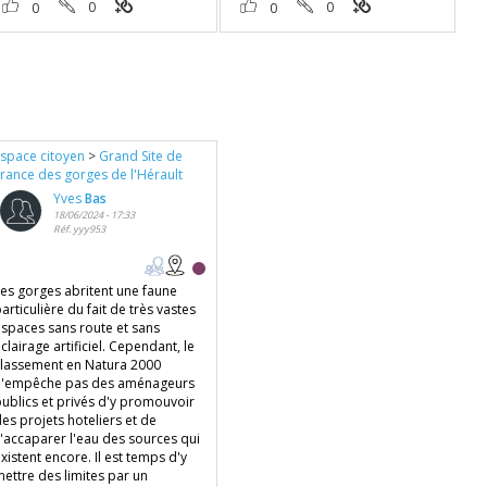
0
0
0
0
Espace citoyen
>
Grand Site de
France des gorges de l'Hérault
Yves
Bas
18/06/2024 - 17:33
Réf. yyy953
Les gorges abritent une faune
articulière du fait de très vastes
espaces sans route et sans
clairage artificiel. Cependant, le
classement en Natura 2000
n'empêche pas des aménageurs
publics et privés d'y promouvoir
es projets hoteliers et de
s'accaparer l'eau des sources qui
xistent encore. Il est temps d'y
mettre des limites par un