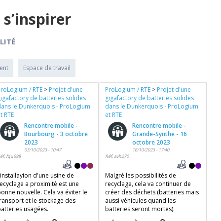
 s’inspirer
LITÉ
ent
Espace de travail
ProLogium / RTE
>
Projet d'une
ProLogium / RTE
>
Projet d'une
igafactory de batteries solides
gigafactory de batteries solides
dans le Dunkerquois - ProLogium
dans le Dunkerquois - ProLogium
t RTE
et RTE
Rencontre mobile -
Rencontre mobile -
Bourbourg - 3 octobre
Grande-Synthe - 16
2023
octobre 2023
03/10/2023 - 10:47
16/10/2023 - 17:40
éf. fqu698
Réf. avh270
installayion d'une usine de
Malgré les possibilités de
recyclage a proximité est une
recyclage, cela va continuer de
onne nouvelle. Cela va éviter le
créer des déchets (batteries mais
transport et le stockage des
aussi véhicules quand les
batteries usagées.
batteries seront mortes).