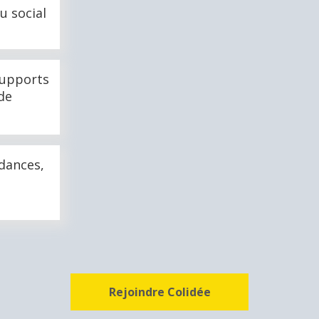
u social
supports
 de
ndances,
Rejoindre Colidée