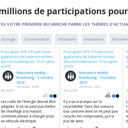
millions de participations pour
TES VOTRE PREMIÈRE RECHERCHE PARMI LES THÈMES D’ACTUA
Ecologie
Consommation
Urbanisme
Inondations
Recrutem
ProLogium / RTE
>
Projet d'une
ProLogium / RTE
>
Projet d'une
gigafactory de batteries solides
gigafactory de batteries solides
g
dans le Dunkerquois - ProLogium
dans le Dunkerquois - ProLogium
et RTE
et RTE
e
Rencontre mobile -
Rencontre mobile -
Bourbourg - 3 octobre
Bourbourg - 3 octobre
2023
2023
03/10/2023 - 09:09
03/10/2023 - 09:51
Réf. twf919
Réf. uqi558
R
Les coûts de l'énergie devrait être
Il y a un vrai enjeu sur la
L
adaptés. Si on ne peut pas mettre
recyclabilité. Faire des voitures
de chauffage à la maison,
bas carbone dont on ne peut pas
b
comment penser à changer pour
recycler les composants, ça n'a
un véhicule électrique
pas de sens.