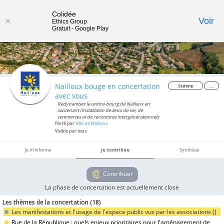
Colidée
Toggle
Voir
Ethics Group
Gratuit - Google Play
navigat
Nailloux bouge en concertation
Suivre
...
avec vous
Redynamiser le centre-bourg de Nailloux en
soutenant l'installation de lieux de vie, de
commerces et de rencontres intergénérationnels
Porté par
Ville de Nailloux
Visible par tous
Je m'informe
Je contribue
Synthèse
Contribuer
La phase de concertation est actuellement close
Les thèmes de la concertation (
18
)
Les manifestations et l'usage de l'espace public vus par les associations (
)
Rue de la République : quels enjeux prioritaires pour l'aménagement de