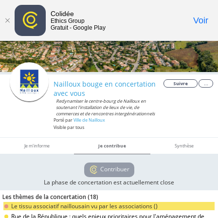
Colidée
Toggle
Voir
Ethics Group
Gratuit - Google Play
navigat
Nailloux bouge en concertation
Suivre
...
avec vous
Redynamiser le centre-bourg de Nailloux en
soutenant l'installation de lieux de vie, de
commerces et de rencontres intergénérationnels
Porté par
Ville de Nailloux
Visible par tous
Je m'informe
Je contribue
Synthèse
Contribuer
La phase de concertation est actuellement close
Les thèmes de la concertation (
18
)
Le tissu associatif naillousain vu par les associations (
)
Rue de la République : quels enjeux prioritaires pour l'aménagement de