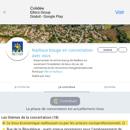
Colidée
Toggle
Voir
Ethics Group
Gratuit - Google Play
navigat
Nailloux bouge en concertation
Suivre
...
avec vous
Redynamiser le centre-bourg de Nailloux en
soutenant l'installation de lieux de vie, de
commerces et de rencontres intergénérationnels
Porté par
Ville de Nailloux
Visible par tous
Je m'informe
Je contribue
Synthèse
Contribuer
La phase de concertation est actuellement close
Les thèmes de la concertation (
18
)
Le tissu économique naillousain vu par les acteurs socioprofessionnels (
)
Rue de la République : quels enjeux prioritaires pour l'aménagement de