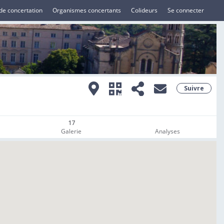
de concertation
Organismes concertants
Colideurs
Se connecter
Suivre
17
Galerie
Analyses