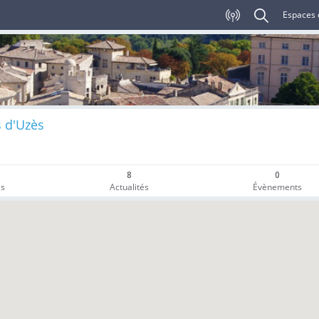
Espaces 
 d'Uzès
8
0
es
Actualités
Évènements