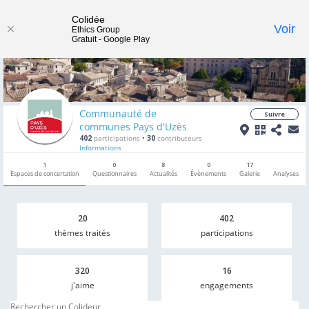
Colidée
Toggle
Voir
Ethics Group
Gratuit - Google Play
navigat
Communauté de
Suivre
communes Pays d'Uzès
402
participations
•
30
contributeurs
Informations
1
0
8
0
17
Espaces de concertation
Questionnaires
Actualités
Évènements
Galerie
Analyses
20
402
thèmes traités
participations
320
16
j'aime
engagements