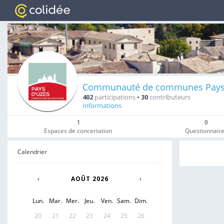
Communauté de communes Pays
402
participations
•
30
contributeurs
Informations
1
0
Espaces de concertation
Questionnair
Calendrier
‹
AOÛT 2026
›
Lun.
Mar.
Mer.
Jeu.
Ven.
Sam.
Dim.
20
21
22
23
24
25
26