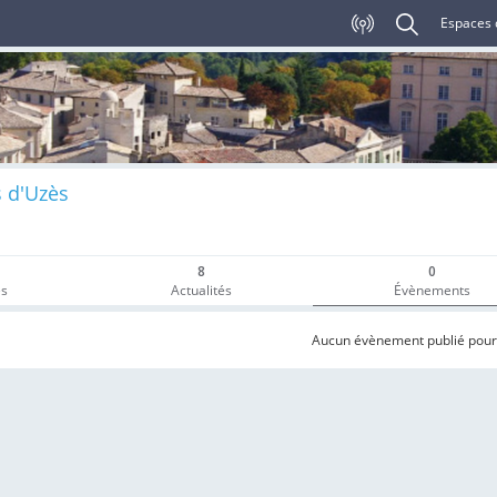
Espaces 
 d'Uzès
8
0
es
Actualités
Évènements
Aucun évènement publié pou
EVENEMENTS
x