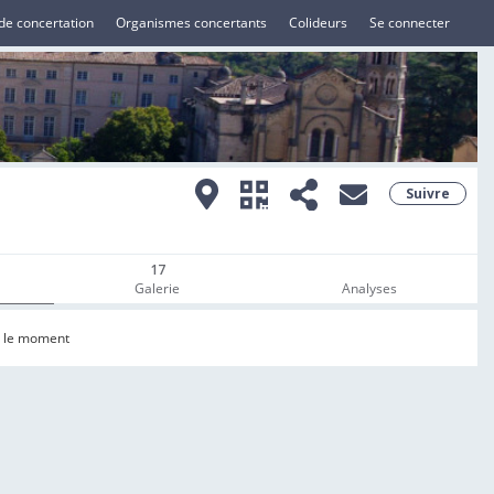
de concertation
Organismes concertants
Colideurs
Se connecter
Suivre
17
Galerie
Analyses
r le moment