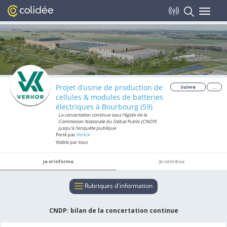
Toggle
navigat
Projet d’usine de production de
Suivre
...
cellules & modules de batteries
électriques à Bourbourg (59)
La concertation continue sous l'égide de la
Commission Nationale du Débat Public (CNDP)
jusqu'à l'enquête publique
Porté par
Verkor
Visible par tous
Je m'informe
Je contribue
Rubriques d'information
CNDP: bilan de la concertation continue