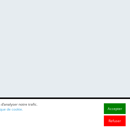
d’analyser notre trafic.
Accepter
ique de cookie.
Refuser
Contact
-
Confidentialité
-
Cookies
|
|