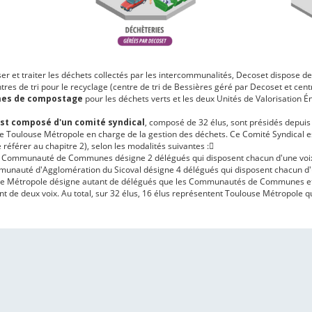
ser et traiter les déchets collectés par les intercommunalités, Decoset dispose d
ntres de tri pour le recyclage (centre de tri de Bessières géré par Decoset et ce
mes de compostage
pour les déchets verts et les deux Unités de Valorisation É
st composé d'un comité syndical
, composé de 32 élus, sont présidés depuis
de Toulouse Métropole en charge de la gestion des déchets. Ce Comité Syndical
 référer au chapitre 2), selon les modalités suivantes : ٓ
Communauté de Communes désigne 2 délégués qui disposent chacun d'une voix
unauté d'Agglomération du Sicoval désigne 4 délégués qui disposent chacun d'u
e Métropole désigne autant de délégués que les Communautés de Communes et 
nt de deux voix. Au total, sur 32 élus, 16 élus représentent Toulouse Métropole qu