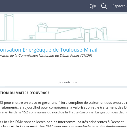
Espaces 
alorisation Energétique de Toulouse-Mirail
arants de la Commission Nationale du Débat Public (CNDP)
Je contribue
TION DU MAÎTRE D’OUVRAGE
3 pour mettre en place et gérer une filière complète de traitement des ordures
Traitements, a aujourd’hui pour compétence la valorisation et le traitement des 
 répartis dans 152 communes du nord de la Haute-Garonne. La gestion des déche
lecte
: les DMA sont collectés par les intercommunalités adhérentes à Decoset
nsfert et le transport
: les DMA sont ensuite transférés vers des équipement