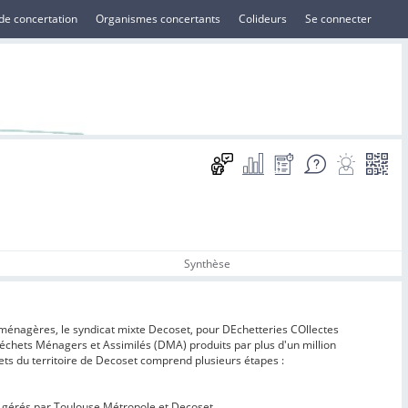
de concertation
Organismes concertants
Colideurs
Se connecter
Synthèse
 ménagères, le syndicat mixte Decoset, pour DEchetteries COllectes
Déchets Ménagers et Assimilés (DMA) produits par plus d'un million
ts du territoire de Decoset comprend plusieurs étapes :
s gérés par Toulouse Métropole et Decoset