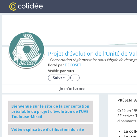
Projet d'évolution de l'Unité de V
Concertation réglementaire sous l'égide de deux g
Porté par
DECOSET
Visible par tous
Suivre
...
Je m'informe
PRÉSENTA
Bienvenue sur le site de la concertation
Créé en 199
préalable du projet d'évolution de l'UVE
SElectives 
Toulouse-Mirail
d'habitants
Vidéo explicative d'utilisation du site
La col
Le tra